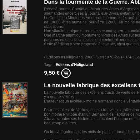
Dans la tourmente de la Guerre. Ab
Réédité pour le Comité du Miroir des Âmes d’Argentan (ht
allemandes encerclées à Tournai-sur-Dives, évitant un b
Le Comité du Miroir des Âmes commémore le 24 août procha
de 10000 êtres humains, peut-être 12000, en moins de 
obligations.
Une situation unique dans cette seconde guerre mondial
Une marche allant du monument Miroir des Ames sur les 
parcours où des spécialistes commenteront pour les cur
Cette réédition y sera proposée à la vente, ainsi que d’a
• Éditions d’Héligoland. 2008, ISBN : 978-2-914874-51-
Tags :
Editions d'Héligoland
9,50 €
La nouvelle fabrique des excellens tr
La nouvelle fabrique des excellens traicts de vérité de P
y a quatre siècles.
L’auteur est un facétieux moine normand dont le véritabl
Pour ce qui est de Verbos, nul n’a trouvé la significati
bon moine Philippe était un Bernardin de l’abbaye de 
A travers toutes ses histoires, le truculent Philippe no
beaucoup d’autres.
On trouve également des mots du patois normand, et de vieil