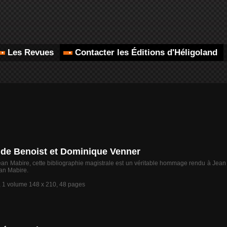
Les Revues
Contacter les Éditions d'Héligoland
n de Benoist et Dominique Venner
ean Mabire, cette bibliographie magistrale est un véritable hommage rendu à Jea
ean Mabire.
, 1 volume 148 x 210, 48 pages