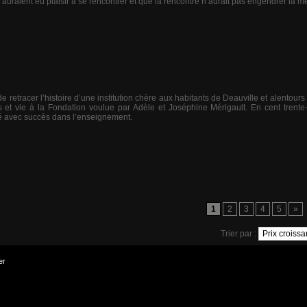
auraient eu plaisir à se rencontrer et que la rencontre n’aurait pas engendrer la m
etracer l’histoire d’une institution chère aux habitants de Deauville et alentours 
 et vie à la Fondation voulue par Adèle et Joséphine Mérigault. En cent trente-
vré avec succès dans l’enseignement.
1
2
3
4
5
»
Trier par :
er