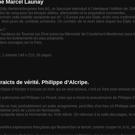
bé Marcel Launay
tp://lemiroirdesames.free.fr/), ce fascicule reproduit à l’identique l’édition de 
ain de sang pour les troupes alliées, allemandes et la population normandes.
in cette bataille sanglante qui vit “ L’Europe par ses Etats, et les cinq continen
trois jours de combats acharnés. Un corridor de la mort dans lequel les Etats
e !”
hauteurs de Tournai-sur-Dive jusqu’au Mémorial de Coudehard-Montormel aura lieu l
ieux les évènements les plus poignants.
utres ouvrages sur la Paix.
9, 1 volume 148 x 210, 56 pages
aicts de vérité. Philippe d’Alcripe.
hilippe d’Alcripe n’est pas un livre qui se veut sérieux, c’est un livre pour amuser
e patronyme est Philippe Le Picard, mais qui a choisi le pseudonyme de Philippe d
on de ce mot, probablement un autre anagramme, peut être d’un lieu où Philippe aima
Mortemer près de Lyons en Normandie.
us transporte dans la Normandie du XVIe siècle. On retrouve à la suite des pages, l
les expressions françaises qui fleurent bon le terroir, comme couper ric à ric, aller 