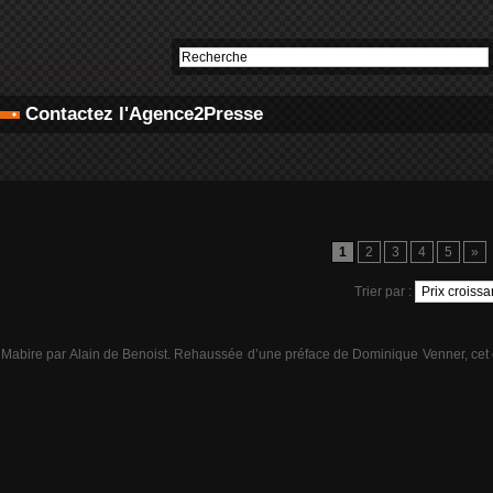
Contactez l'Agence2Presse
1
2
3
4
5
»
Trier par :
n Mabire par Alain de Benoist. Rehaussée d’une préface de Dominique Venner, cet