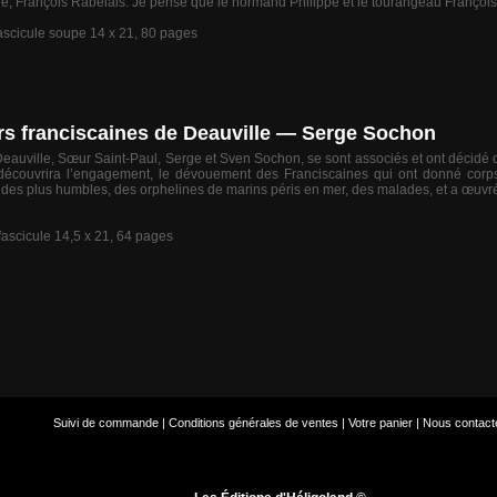
ine, François Rabelais. Je pense que le normand Philippe et le tourangeau François 
fascicule soupe 14 x 21, 80 pages
rs franciscaines de Deauville — Serge Sochon
auville, Sœur Saint-Paul, Serge et Sven Sochon, se sont associés et ont décidé de r
ur découvrira l’engagement, le dévouement des Franciscaines qui ont donné corps
sse des plus humbles, des orphelines de marins péris en mer, des malades, et a œu
ascicule 14,5 x 21, 64 pages
Suivi de commande
|
Conditions générales de ventes
|
Votre panier
|
Nous contact