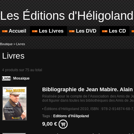
Les Éditions d'Héligoland
Accueil
Les Livres
Les DVD
Les CD
Boutique
>
Livres
Livres
4 produits sur 75 au total
Liste
|
Mosaique
Bibliographie de Jean Mabire. Alai
Réalisée pour le compte de l’Association des Amis de J
doit figurer dans toutes les bibliothèques des Amis de J
• Éditions d’Héligoland 2010, ISBN : 978-2-914874-68-7
Tags :
Editions d'Héligoland
9,00 €