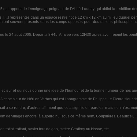
1945 qui apporta le témoignage poignant de l’Abbé Launay qui obtint la reddition d
ts, […] représentés dans un espace restreint de 12 km x 12 km au milieu duquel pér
 étaient souvent présents dans les camps opposés pour des raisons philosophiqu
e 24 août 2008. Départ à 8H45. Arrivée vers 12H30 après avoir rejoint les points
 le lecteur et qui nous donne une idée de l’humour et de la bonne humeur de nos anc
’Alcripe sieur de Néri en Verbos qui est l’anagramme de Philippe Le Picard sieur d
it à se rendre, d’autres affirment que cela signifie en paroles, mais rien n’est mo
e nom de villages encore là aujourd’hui sous ce même nom, Goupillères, Beauficel, F
trotint trottant, avaler tout de gob, mettre Geoffroy au bissac, etc.