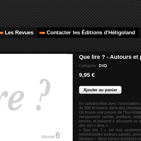
Les Revues
Contacter les Éditions d'Héligoland
Que lire ? - Autours et
Catégorie :
DVD
9,95 €
En collaboration avec l'association
de 900 écrivains, dans des chroniq
On trouve une preuve de l’honnêteté 
mesquinerie raciste, politique, reli
encore, et souvent à découvrir un a
dire son « âme ».
« Que lire ? » est non seulemen
innombrables lecteurs passés, présen
Michard ». Nous serons quelques-un