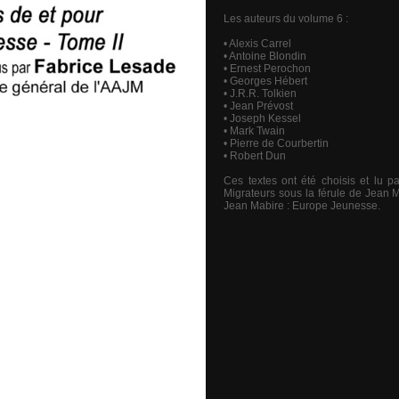
Les auteurs du volume 6 :
• Alexis Carrel
• Antoine Blondin
• Ernest Perochon
• Georges Hébert
• J.R.R. Tolkien
• Jean Prévost
• Joseph Kessel
• Mark Twain
• Pierre de Courbertin
• Robert Dun
Ces textes ont été choisis et lu p
Migrateurs sous la férule de Jean 
Jean Mabire : Europe Jeunesse.