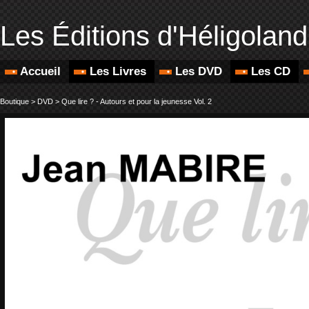
Les Éditions d'Héligoland
Accueil
Les Livres
Les DVD
Les CD
Boutique
>
DVD
>
Que lire ? - Autours et pour la jeunesse Vol. 2