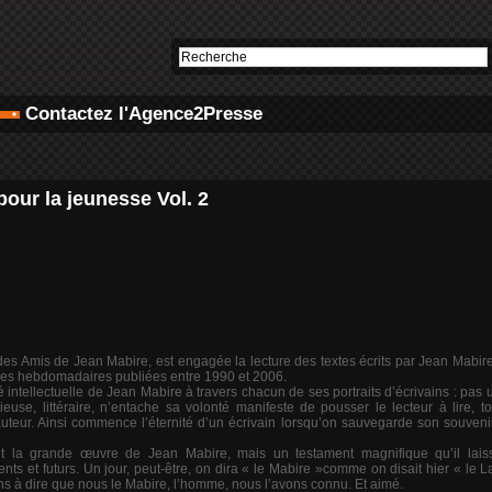
Contactez l'Agence2Presse
 pour la jeunesse Vol. 2
 des Amis de Jean Mabire, est engagée la lecture des textes écrits par Jean Mabire
ues hebdomadaires publiées entre 1990 et 2006.
intellectuelle de Jean Mabire à travers chacun de ses portraits d’écrivains : pas 
gieuse, littéraire, n’entache sa volonté manifeste de pousser le lecteur à lire, t
uteur. Ainsi commence l’éternité d’un écrivain lorsqu’on sauvegarde son souvenir,
t la grande œuvre de Jean Mabire, mais un testament magnifique qu’il lais
ts et futurs. Un jour, peut-être, on dira « le Mabire »comme on disait hier « le L
s à dire que nous le Mabire, l’homme, nous l’avons connu. Et aimé.